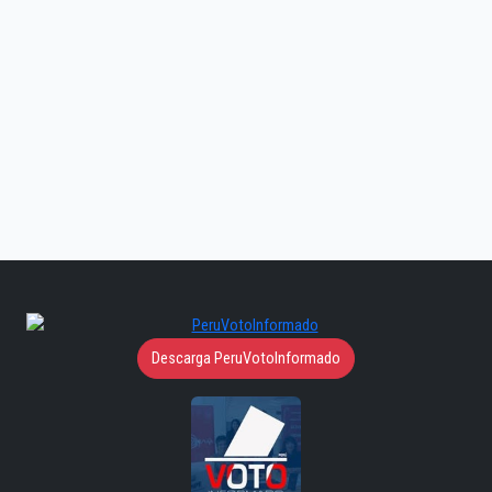
Descarga PeruVotoInformado