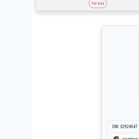
Ver más
DNI: 32924547