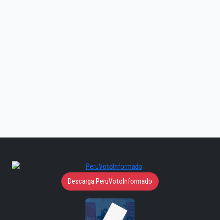
Descarga PeruVotoInformado