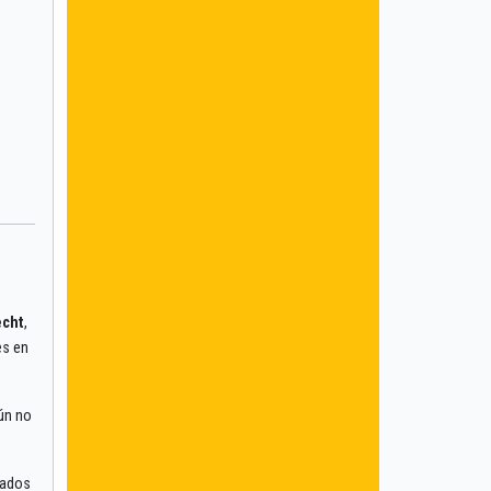
echt
,
es en
aún no
tados