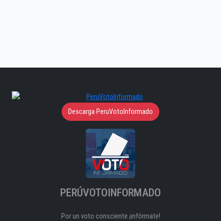
Descarga PeruVotoInformado
PERÚVOTOINFORMADO
Por un voto consciente ¡infórmate!