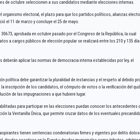
ales de octubre seleccionen a sus candidatos mediante elecciones internas.
organismo electoral, el plazo para que los partidos políticos, alianzas electo
ció el 11 de marzo y concluye el 25 de mayo.
º 30673, aprobada en octubre pasado por el Congreso de la República, la cual
tos a cargos públicos de elección popular se realizará entre los 210 y 135 día
s deberán aplicar las normas de democracia interna establecidas por ley, el
n política debe garantizar la pluralidad de instancias y el respeto al debido p
, la inscripción de los candidatos, el cómputo de votos o la verificación del q
olución de las impugnaciones a que hubiere lugar.
abilitadas para participar en las elecciones puedan conocer los antecedentes 
ción la Ventanilla Única, que permite cruzar datos de los eventuales precandid
aspirantes tienen sentencias condenatorias firmes y vigentes por delito doloso