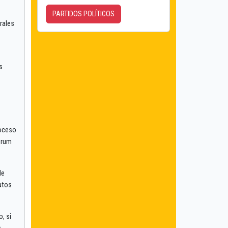
PARTIDOS POLÍTICOS
rales
s
roceso
uórum
de
atos
, si