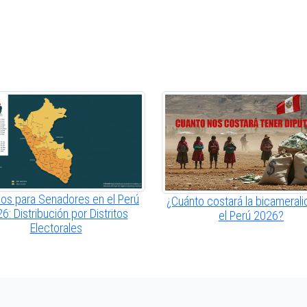
os para Senadores en el Perú
¿Cuánto costará la bicamerali
6: Distribución por Distritos
el Perú 2026?
Electorales