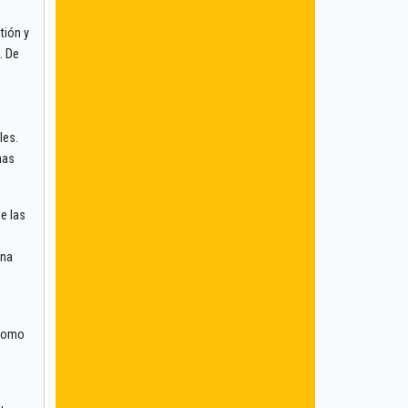
tión y
. De
les.
nas
e las
una
 como