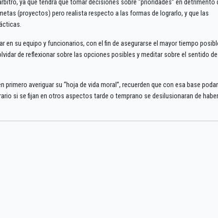
árbitro, ya que tendrá que tomar decisiones sobre “prioridades” en detrimento 
etas (proyectos) pero realista respecto a las formas de lograrlo, y que las
ácticas.
iar en su equipo y funcionarios, con el fin de asegurarse el mayor tiempo posibl
olvidar de reflexionar sobre las opciones posibles y meditar sobre el sentido de
n primero averiguar su “hoja de vida moral”, recuerden que con esa base poda
rario si se fijan en otros aspectos tarde o temprano se desilusionaran de habe