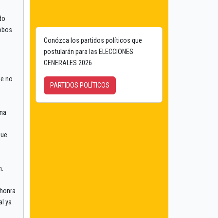
do
robos
Conózca los partidos políticos que
postularán para las ELECCIONES
GENERALES 2026
je no
PARTIDOS POLÍTICOS
una
que
n.
shonra
al ya