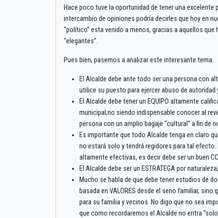
Hace poco tuve la oportunidad de tener una excelente p
intercambio de opiniones podría decirles que hoy en nu
“político” esta venido a menos, gracias a aquellos que 
“elegantes”.
Pues bien, pasemos a analizar este interesante tema:
El Alcalde debe ante todo ser una persona con al
utilice su puesto para ejercer abuso de autoridad 
El Alcalde debe tener un EQUIPO altamente calific
municipal,no siendo indispensable conocer al revés
persona con un amplio bagaje “cultural” a fin de 
Es importante que todo Alcalde tenga en claro qu
no estará solo y tendrá regidores para tal efecto
altamente efectivas, es decir debe ser un buen
El Alcalde debe ser un ESTRATEGA por naturaleza, a
Mucho se habla de que debe tener estudios de d
basada en VALORES desde el seno familiar, sino 
para su familia y vecinos. No digo que no sea im
que como recordaremos el Alcalde no entra “solo”