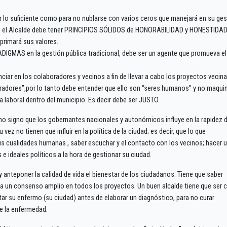
r lo suficiente como para no nublarse con varios ceros que manejará en su ges
anto el Alcalde debe tener PRINCIPIOS SÓLIDOS de HONORABILIDAD y HONESTIDAD
rimará sus valores.
DIGMAS en la gestión pública tradicional, debe ser un agente que promueva el
nciar en los colaboradores y vecinos a fin de llevar a cabo los proyectos vecina
radores”,por lo tanto debe entender que ello son “seres humanos” y no maqui
 laboral dentro del municipio. Es decir debe ser JUSTO.
mismo signo que los gobernantes nacionales y autonómicos influye en la rapidez d
ez no tienen que influir en la política de la ciudad; es decir, que lo que
s cualidades humanas , saber escuchar y el contacto con los vecinos; hacer 
 e ideales políticos a la hora de gestionar su ciudad.
y anteponer la calidad de vida el bienestar de los ciudadanos. Tiene que saber
ar a un consenso amplio en todos los proyectos. Un buen alcalde tiene que ser
ar su enfermo (su ciudad) antes de elaborar un diagnóstico, para no curar
de la enfermedad.