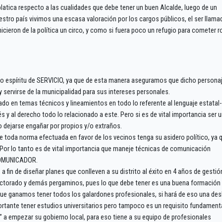
latica respecto a las cualidades que debe tener un buen Alcalde, luego de un
estro país vivimos una escasa valoración por los cargos públicos, el ser llama
hicieron de la política un circo, y como si fuera poco un refugio para cometer 
to espíritu de SERVICIO, ya que de esta manera aseguramos que dicho persona
y servirse de la municipalidad para sus intereses personales.
ado en temas técnicos y lineamientos en todo lo referente al lenguaje estatal-
 y al derecho todo lo relacionado a este. Pero si es de vital importancia ser 
no dejarse engañar por propios y/o extraños.
e toda norma efectuada en favor de los vecinos tenga su asidero político, ya 
. Por lo tanto es de vital importancia que maneje técnicas de comunicación
 COMUNICADOR.
 fin de diseñar planes que conlleven a su distrito al éxito en 4 años de gestió
octorado y demás pergaminos, pues lo que debe tener es una buena formación
que ganamos tener todos los galardones profesionales, si hará de eso una de
portante tener estudios universitarios pero tampoco es un requisito fundament
 a empezar su gobierno local, para eso tiene a su equipo de profesionales