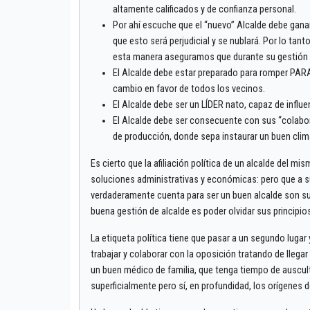
altamente calificados y de confianza personal.
Por ahí escuche que el “nuevo” Alcalde debe gana
que esto será perjudicial y se nublará. Por lo t
esta manera aseguramos que durante su gestión p
El Alcalde debe estar preparado para romper PARA
cambio en favor de todos los vecinos.
El Alcalde debe ser un LÍDER nato, capaz de influe
El Alcalde debe ser consecuente con sus “colabo
de producción, donde sepa instaurar un buen clima
Es cierto que la afiliación política de un alcalde del 
soluciones administrativas y económicas: pero que a su v
verdaderamente cuenta para ser un buen alcalde son su
buena gestión de alcalde es poder olvidar sus principios
La etiqueta política tiene que pasar a un segundo lugar 
trabajar y colaborar con la oposición tratando de lleg
un buen médico de familia, que tenga tiempo de auscult
superficialmente pero sí, en profundidad, los orígenes 