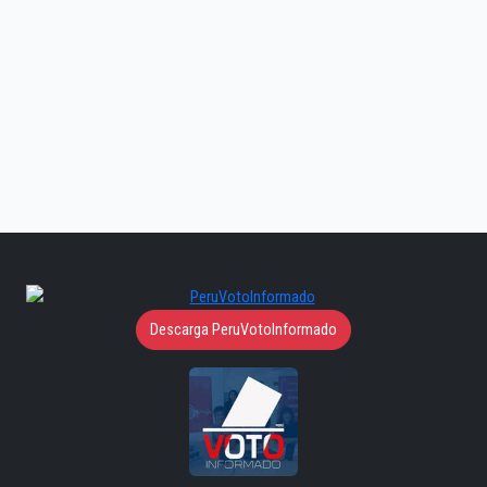
Descarga PeruVotoInformado