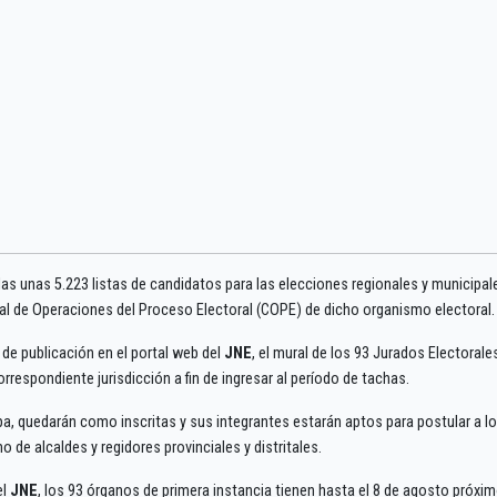
das unas 5.223 listas de candidatos para las elecciones regionales y municipal
al de Operaciones del Proceso Electoral (COPE) de dicho organismo electoral.
de publicación en el portal web del
JNE
, el mural de los 93 Jurados Electorale
orrespondiente jurisdicción a fin de ingresar al período de tachas.
pa, quedarán como inscritas y sus integrantes estarán aptos para postular a l
 de alcaldes y regidores provinciales y distritales.
el
JNE
, los 93 órganos de primera instancia tienen hasta el 8 de agosto próxi