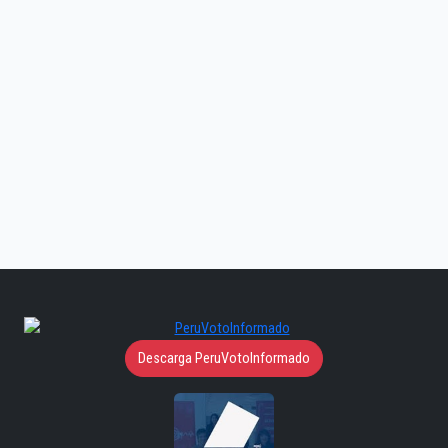
Descarga PeruVotoInformado