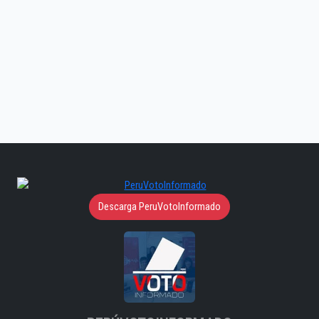
Descarga PeruVotoInformado