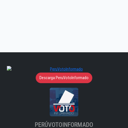
Descarga PeruVotoInformado
PERÚVOTOINFORMADO