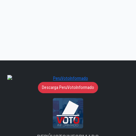
Descarga PeruVotoInformado