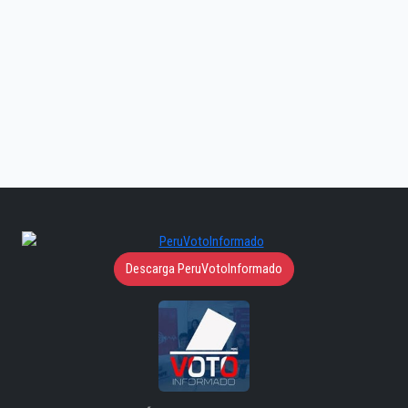
Descarga PeruVotoInformado