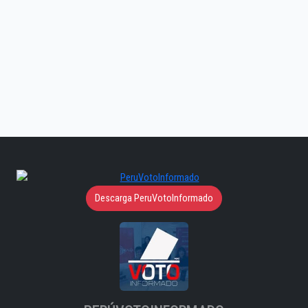
Descarga PeruVotoInformado