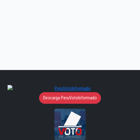
Descarga PeruVotoInformado