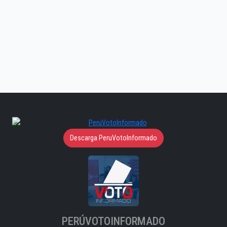
Descarga PeruVotoInformado
PERÚVOTOINFORMADO