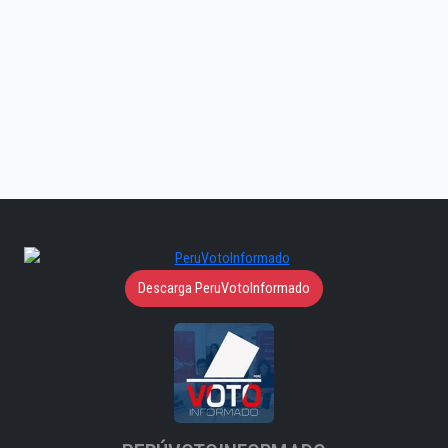
Descarga PeruVotoInformado