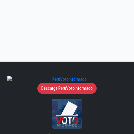
Descarga PeruVotoInformado