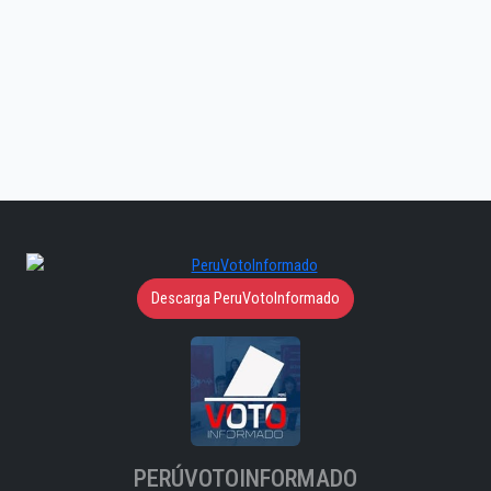
Descarga PeruVotoInformado
PERÚVOTOINFORMADO