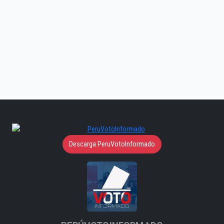
Descarga PeruVotoInformado