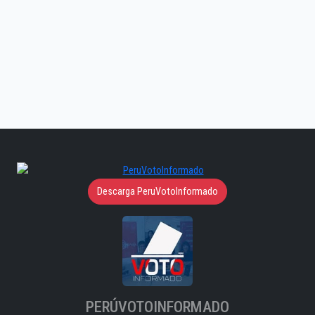
Descarga PeruVotoInformado
PERÚVOTOINFORMADO