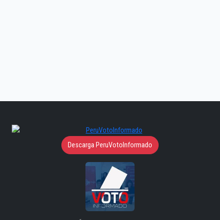
Descarga PeruVotoInformado