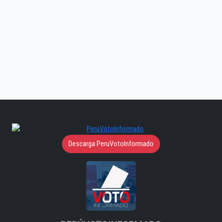
Descarga PeruVotoInformado