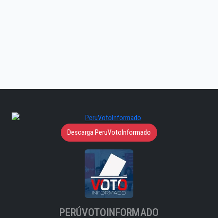
Descarga PeruVotoInformado
PERÚVOTOINFORMADO