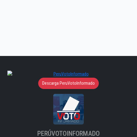
Descarga PeruVotoInformado
PERÚVOTOINFORMADO