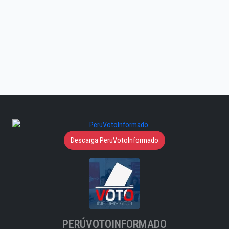
Descarga PeruVotoInformado
PERÚVOTOINFORMADO