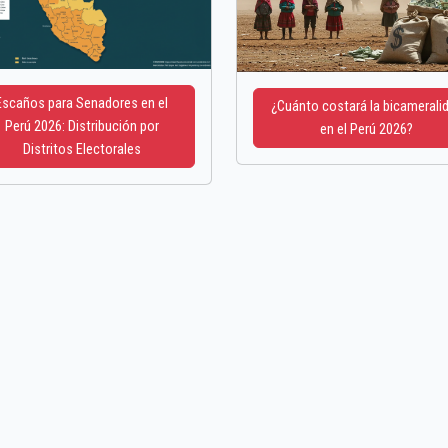
Escaños para Senadores en el
¿Cuánto costará la bicamerali
Perú 2026: Distribución por
en el Perú 2026?
Distritos Electorales