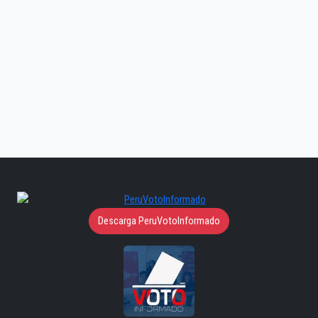
Descarga PeruVotoInformado