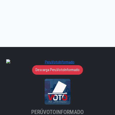
Descarga PeruVotoInformado
PERÚVOTOINFORMADO