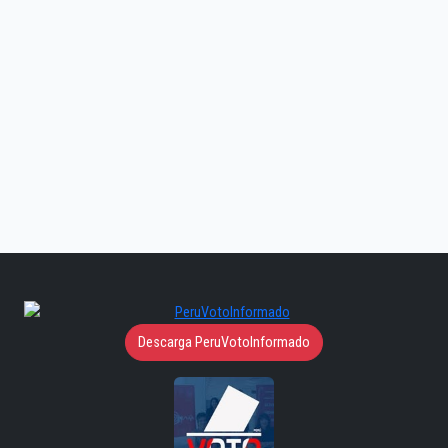
Descarga PeruVotoInformado