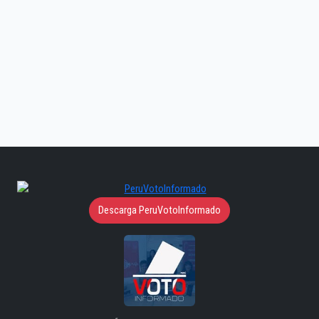
Descarga PeruVotoInformado