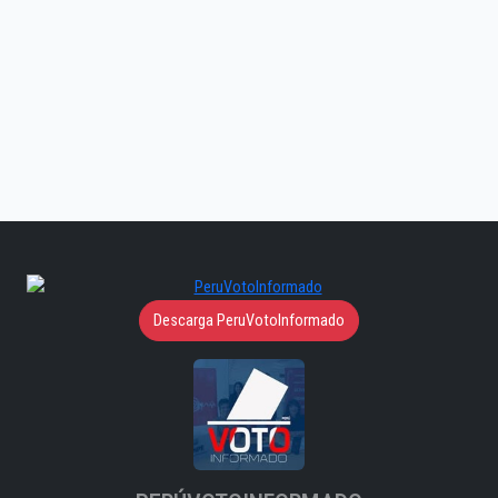
Descarga PeruVotoInformado