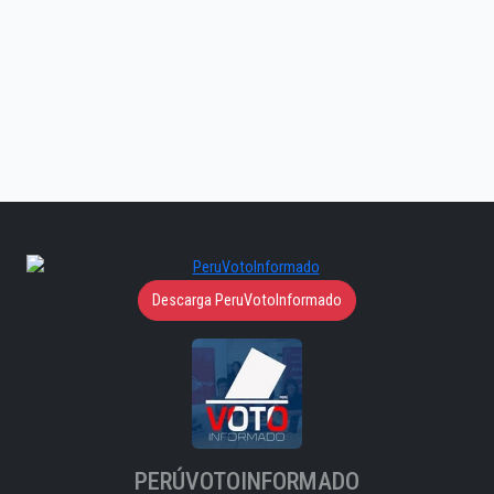
Descarga PeruVotoInformado
PERÚVOTOINFORMADO