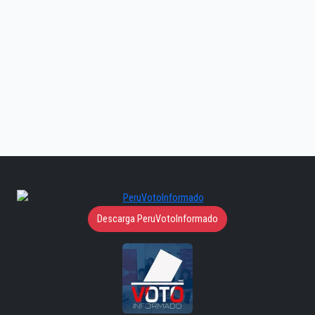
Descarga PeruVotoInformado