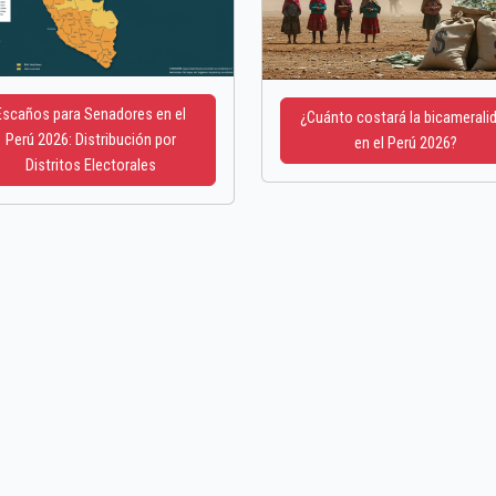
Escaños para Senadores en el
¿Cuánto costará la bicamerali
Perú 2026: Distribución por
en el Perú 2026?
Distritos Electorales