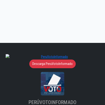
Descarga PeruVotoInformado
PERÚVOTOINFORMADO