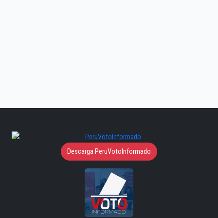
Descarga PeruVotoInformado