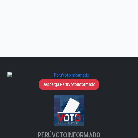
Descarga PeruVotoInformado
PERÚVOTOINFORMADO