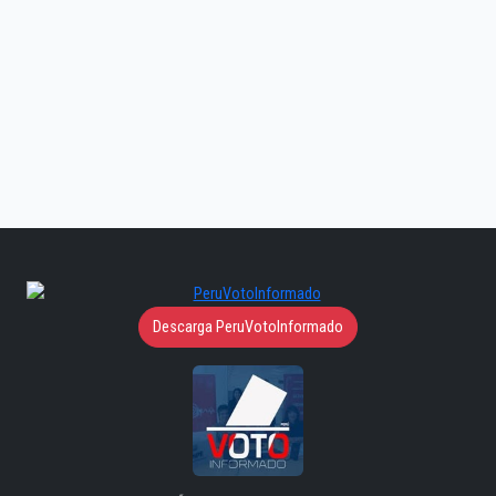
Descarga PeruVotoInformado