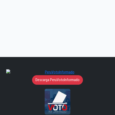
Descarga PeruVotoInformado