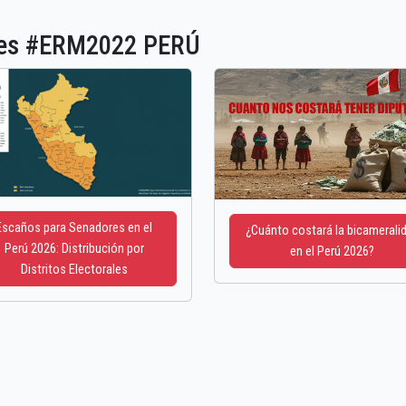
ones #ERM2022 PERÚ
Escaños para Senadores en el
¿Cuánto costará la bicamerali
Perú 2026: Distribución por
en el Perú 2026?
Distritos Electorales