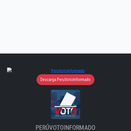
Descarga PeruVotoInformado
PERÚVOTOINFORMADO