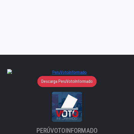
Descarga PeruVotoInformado
PERÚVOTOINFORMADO