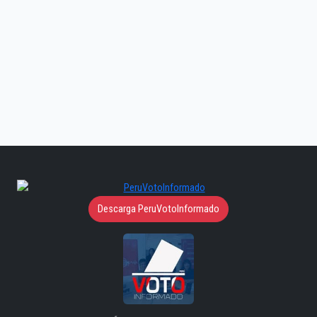
Descarga PeruVotoInformado