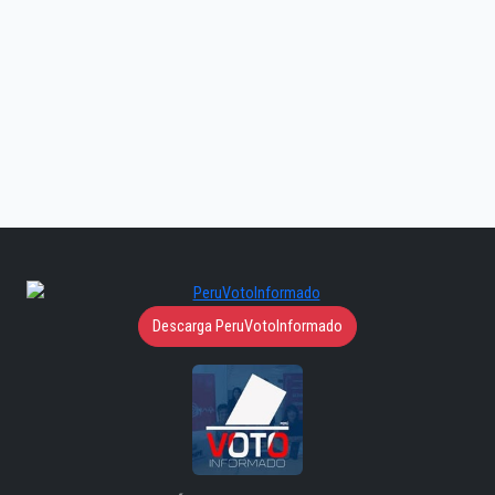
Descarga PeruVotoInformado