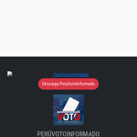
Descarga PeruVotoInformado
PERÚVOTOINFORMADO