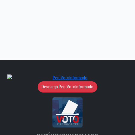
Descarga PeruVotoInformado