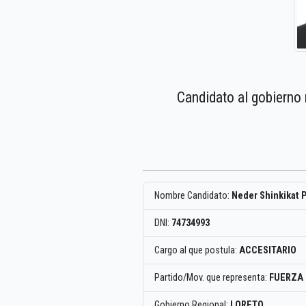
Candidato al gobierno 
Nombre Candidato:
Neder Shinkikat P
DNI:
74734993
Cargo al que postula:
ACCESITARIO
Partido/Mov. que representa:
FUERZA
Gobierno Regional:
LORETO