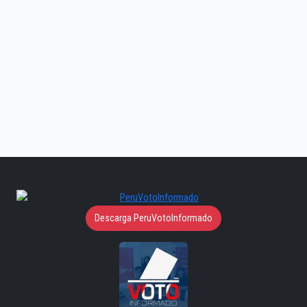
Descarga PeruVotoInformado